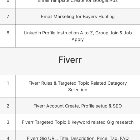
6
Email Template Create for Google Ads
7
Email Marketing for Buyers Hunting
8
Linkedin Profile Instruction A to Z, Group Join & Job
Apply
Fiverr
1
Fiverr Rules & Targeted Topic Related Catagory
Selection
2
Fiverr Account Create, Profile setup & SEO
3
Fiverr Targeted Topic & Keyword related Gig research
4
Fiverr Gig URL, Title, Description, Price, Tag, FAQ