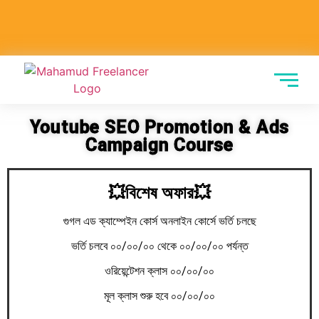
Youtube SEO Promotion & Ads
Campaign Course
💥বিশেষ অফার💥
গুগল এড ক্যাম্পেইন কোর্স অনলাইন কোর্সে ভর্তি চলছে
ভর্তি চলবে ০০/০০/০০ থেকে ০০/০০/০০ পর্যন্ত
ওরিয়েন্টেশন ক্লাস ০০/০০/০০
মূল ক্লাস শুরু হবে ০০/০০/০০